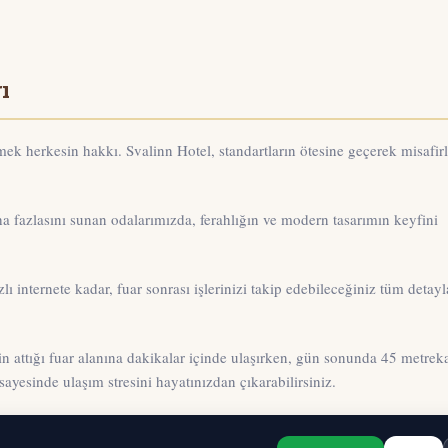
ı
 herkesin hakkı. Svalinn Hotel, standartların ötesine geçerek misafirl
a fazlasını sunan odalarımızda, ferahlığın ve modern tasarımın keyfini
 internete kadar, fuar sonrası işlerinizi takip edebileceğiniz tüm detayl
n attığı fuar alanına dakikalar içinde ulaşırken, gün sonunda 45 metrek
yesinde ulaşım stresini hayatınızdan çıkarabilirsiniz.