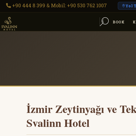
+90 444 8 399
&
Mobil: +90 530 762 1007
Yol T
BOOK
K
İzmir Zeytinyağı ve Te
Svalinn Hotel