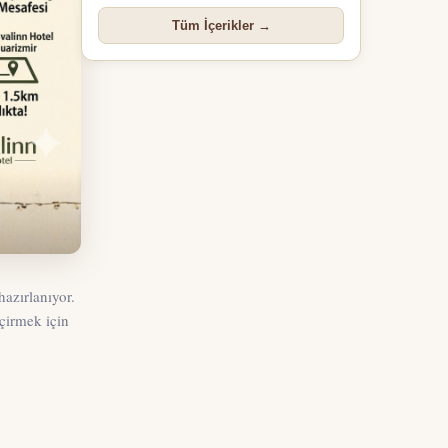
Tüm İçerikler →
azırlanıyor.
eçirmek için