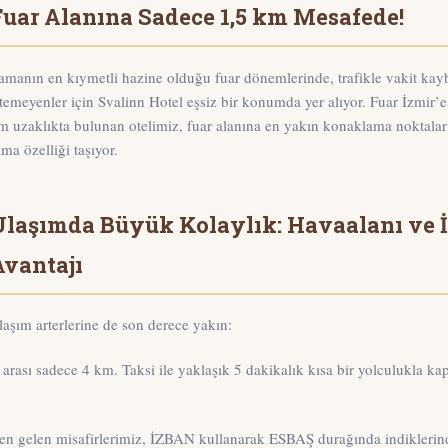
Fuar Alanına Sadece 1,5 km Mesafede!
amanın en kıymetli hazine olduğu fuar dönemlerinde, trafikle vakit ka
stemeyenler için Svalinn Hotel eşsiz bir konumda yer alıyor.
Fuar İzmir’e
m uzaklıkta
bulunan otelimiz, fuar alanına en yakın konaklama noktalar
lma özelliği taşıyor.
Ulaşımda Büyük Kolaylık: Havaalanı ve
Avantajı
laşım arterlerine de son derece yakın:
 arası sadece
4 km
. Taksi ile yaklaşık
5 dakikalık
kısa bir yolculukla ka
den gelen misafirlerimiz, İZBAN kullanarak
ESBAŞ durağında
indiklerin