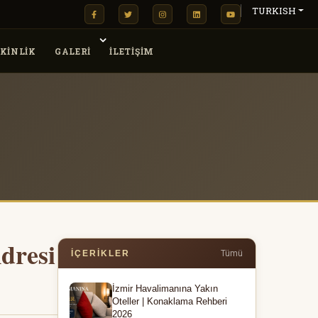
TURKISH
KINLIK
GALERİ
İLETİŞİM
dresi
İÇERIKLER
Tümü
İzmir Havalimanına Yakın
Oteller | Konaklama Rehberi
2026