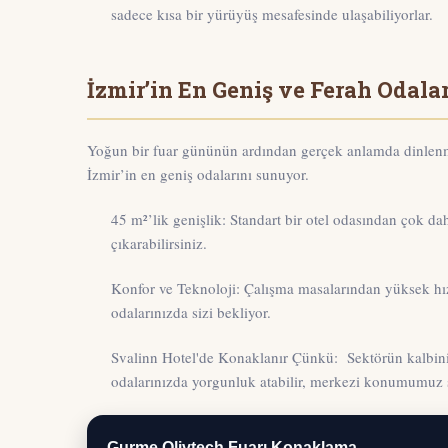
sadece kısa bir yürüyüş mesafesinde ulaşabiliyorlar.
İzmir’in En Geniş ve Ferah Odalar
Yoğun bir fuar gününün ardından gerçek anlamda dinlenmek
İzmir’in en geniş odalarını
sunuyor.
45 m²’lik genişlik:
Standart bir otel odasından çok dah
çıkarabilirsiniz.
Konfor ve Teknoloji:
Çalışma masalarından yüksek hızlı
odalarınızda sizi bekliyor.
Svalinn Hotel'de Konaklanır Çünkü:
Sektörün kalbini
odalarınızda yorgunluk atabilir, merkezi konumumuz sa
Gurme Olivtech Fuarı Konaklama