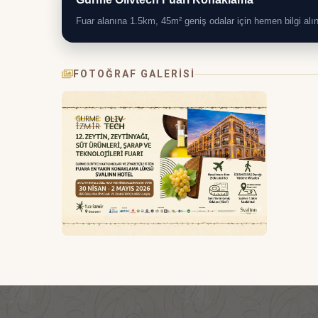
Fuar alanına 1.5km, 45m² geniş odalar için hemen bilgi alın
FOTOĞRAF GALERISI