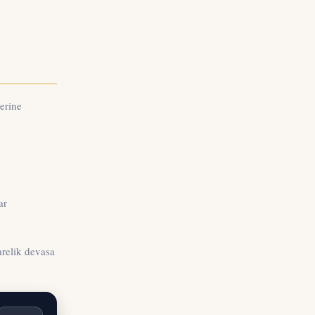
erine
ar
arelik devasa