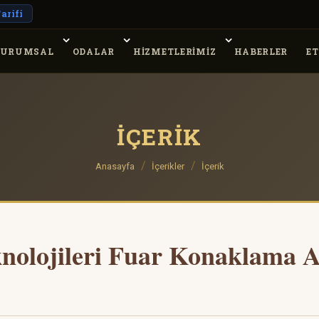
arifi
URUMSAL
ODALAR
HİZMETLERİMİZ
HABERLER
ET
İÇERIK
Anasayfa
İçerikler
İçerik
knolojileri Fuar Konaklama A