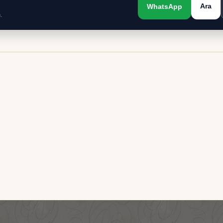
Ara
WhatsApp
.