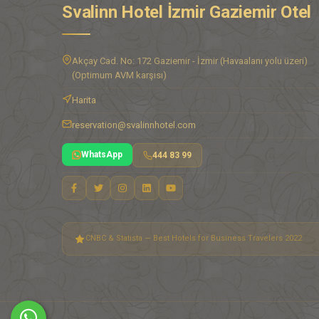
Svalinn Hotel İzmir Gaziemir Otel
Akçay Cad. No: 172 Gaziemir - İzmir (Havaalanı yolu üzeri)
(Optimum AVM karşısı)
Harita
reservation@svalinnhotel.com
WhatsApp
444 83 99
CNBC & Statista — Best Hotels for Business Travelers 2022