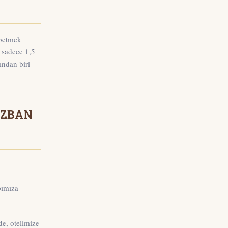
ybetmek
 sadece 1,5
ından biri
 İZBAN
pımıza
de, otelimize