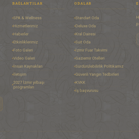
BAĞLANTILAR
ODALAR
E
H
SPA & Wellness
Standart Oda
p
Hizmetlerimiz
Deluxe Oda
Haberler
Kral Dairesi
Etkinliklerimiz
Suit Oda
Foto Galeri
İzmir Fuar Takvimi
Video Galeri
Gaziemir Otelleri
İnsan Kaynakları
Sürdürülebilirlik Politikamız
İletişim
Güvenli Yangın Tedbirleri
2027 İzmir yılbaşı
KVKK
programları
İş başvurusu