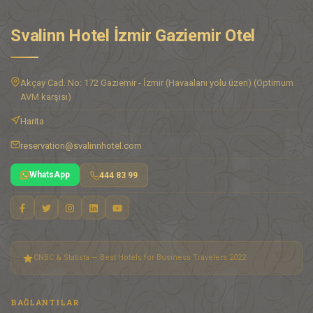
Svalinn Hotel İzmir Gaziemir Otel
Akçay Cad. No: 172 Gaziemir - İzmir (Havaalanı yolu üzeri) (Optimum
AVM karşısı)
Harita
reservation@svalinnhotel.com
WhatsApp
444 83 99
CNBC & Statista — Best Hotels for Business Travelers 2022
BAĞLANTILAR