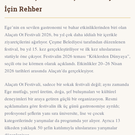
İçin Rehber
Ege’nin en sevilen gastronomi ve bahar etkinliklerinden biri olan
Alaçatı Ot Festivali 2026
, bu yıl çok daha iddialı bir içerikle
ziyaretçilerini ağırlıyor. Çeşme Belediyesi tarafından düzenlenen
festival, bu yıl
15. kez
gerçekleştiriliyor ve ilk kez
uluslararası
statüyle öne çıkıyor. Festivalin 2026 teması
“Köklerden Dünyaya”
,
seçili otu ise
körmen
olarak açıklandı. Etkinlikler
20–26 Nisan
2026
tarihleri arasında Alaçatı’da gerçekleşiyor.
Alaçatı Ot Festivali, sadece bir sokak festivali değil; aynı zamanda
Ege mutfağı, yerel üretim, doğa, şef buluşmaları ve kültürel
deneyimleri bir araya getiren güçlü bir organizasyon. Resmi
açıklamalara göre festivalin ilk üç günü gastronomiye ayrıldı;
profesyonel şeflerin yanı sıra üniversite, lise ve çocuk
kategorilerinde yarışmalar da programda yer alıyor. Ayrıca 13
ülkeden yaklaşık 50 şefin katılımıyla uluslararası yarışmalar
düzenleniyor.