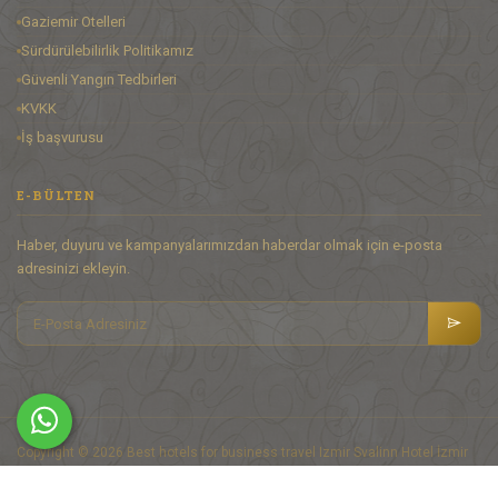
Gaziemir Otelleri
Sürdürülebilirlik Politikamız
Güvenli Yangın Tedbirleri
KVKK
İş başvurusu
E-BÜLTEN
Haber, duyuru ve kampanyalarımızdan haberdar olmak için e-posta
adresinizi ekleyin.
Copyright © 2026 Best hotels for business travel Izmir Svalinn Hotel İzmir
Hotels