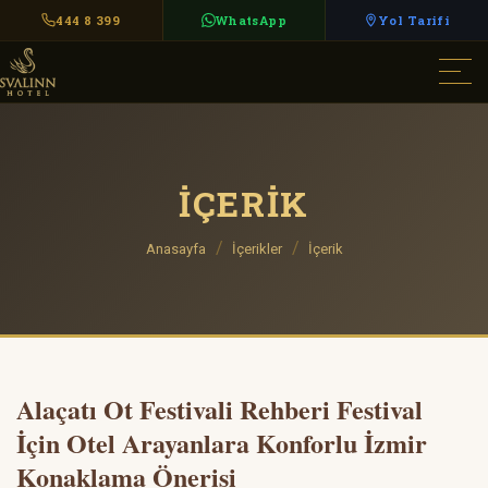
444 8 399
WhatsApp
Yol Tarifi
İÇERIK
Anasayfa
İçerikler
İçerik
Alaçatı Ot Festivali Rehberi Festival
İçin Otel Arayanlara Konforlu İzmir
Konaklama Önerisi