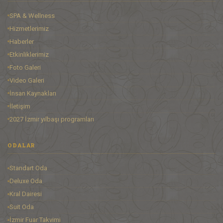
SPA & Wellness
Hizmetlerimiz
Haberler
Etkinliklerimiz
Foto Galeri
Video Galeri
İnsan Kaynakları
İletişim
2027 İzmir yılbaşı programları
ODALAR
Standart Oda
Deluxe Oda
Kral Dairesi
Suit Oda
İzmir Fuar Takvimi